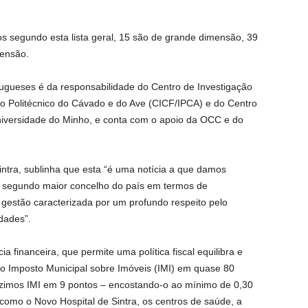
s segundo esta lista geral, 15 são de grande dimensão, 39
ensão.
tugueses é da responsabilidade do Centro de Investigação
uto Politécnico do Cávado e do Ave (CICF/IPCA) e do Centro
Universidade do Minho, e conta com o apoio da OCC e do
intra, sublinha que esta “é uma notícia a que damos
do segundo maior concelho do país em termos de
 gestão caracterizada por um profundo respeito pelo
dades”.
ia financeira, que permite uma política fiscal equilibra e
r o Imposto Municipal sobre Imóveis (IMI) em quase 80
uzimos IMI em 9 pontos – encostando-o ao mínimo de 0,30
omo o Novo Hospital de Sintra, os centros de saúde, a