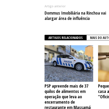
Artigo anterior
Dommus Imobiliária na Rinchoa vai
alargar área de influência
ARTIGOS RELACIONADOS
MAIS DO AUT
PSP apreende mais de 37
Peque
quilos de alimentos em
casa 
operação que leva ao
“Ofici
encerramento de
restaurante em Massamá