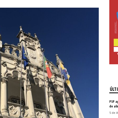
ÚLT
PSP a
de al
5 de A