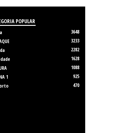
EGORIA POPULAR
3648
a
3233
AQUE
2282
da
1628
edade
1088
URA
925
NA 1
470
orto