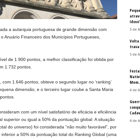
Peque
atrav
Idoso
erada a autarquia portuguesa de grande dimensão com
5 de A
m o Anuário Financeiro dos Municípios Portugueses,
Volta
trava 
5 de A
l de 1.900 pontos, a melhor classificação foi obtida por
om 1.732 pontos.
Festa
Nativ
 com 1.646 pontos, obteve o segundo lugar no ‘ranking’
Mem..
pequena dimensão, e o terceiro lugar coube a Santa Maria
4 de A
 pontos.
Guerr
conqu
sideram com um nível satisfatório de eficácia e eficiência
Cadav
l superior ou igual a 50% da pontuação global. A situação
4 de A
tal do universo) foi considerada “não muito favorável”, por
inferior a 50% da pontuação total do Ranking Global (uma