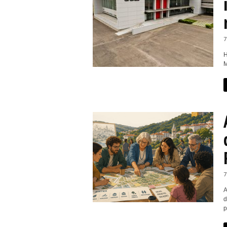
7
H
M
7
A
d
p