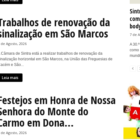
Sint
como
Trabalhos de renovação da
bod
sinalização em São Marcos
7 de A
 de Agosto, 2026
A 30.ª
como 
 Câmara de Sintra está a realizar trabalhos de renovação da
mundi
inalização horizontal em São Marcos, na União das Freguesias de
acém e São...
Leia mais
Festejos em Honra de Nossa
Senhora do Monte do
Carmo em Dona...
 de Agosto, 2026