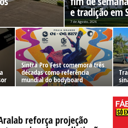
ios
fim de semana
e tradição em 
7 de Agosto, 2026
Sintra Pro Fest comemora três
a
décadas como referência
Tra
sor
mundial do bodyboard
sin
Aralab reforça projeção