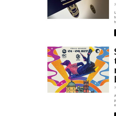
7
U
h
h
7
A
p
e