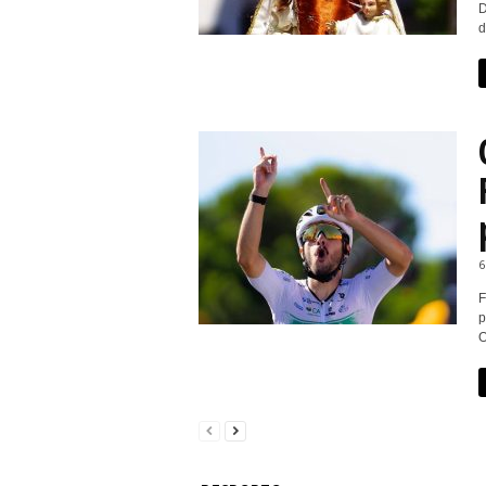
D
d
6
F
p
O