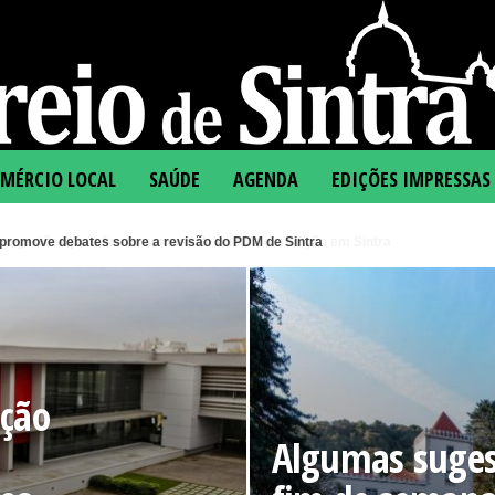
MÉRCIO LOCAL
SAÚDE
AGENDA
EDIÇÕES IMPRESSAS
stões para fim de semana de cultura e tradição em Sintra
eção
Algumas suges