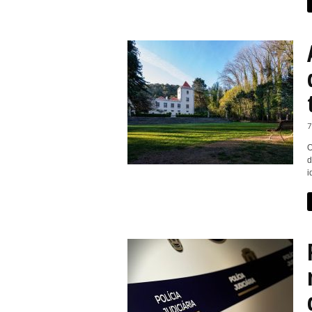
7
O
d
i