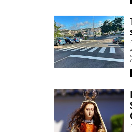
7
A
s
C
7