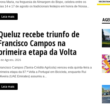
ona Maria, na freguesia de Almargem do Bispo, celebra entre os
ias 14 e 17 de agosto os tradicionais festejos em honra de Nossa...
Leia mais
AGE
Queluz recebe triunfo de
Francisco Campos na
primeira etapa da Volta
 de Agosto, 2026
rancisco Campos (Tavira-Crédito Agrícola) venceu esta quinta-feira a
rimeira etapa da 87.ª Volta a Portugal em Bicicleta, enquanto Rui
liveira (UAE Emirates) assumiu a...
Leia mais