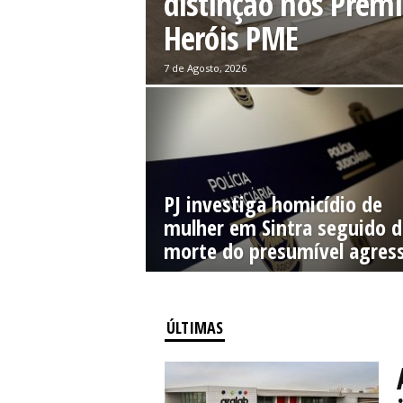
distinção nos Prém
Heróis PME
7 de Agosto, 2026
PJ investiga homicídio de
mulher em Sintra seguido d
morte do presumível agres
ÚLTIMAS