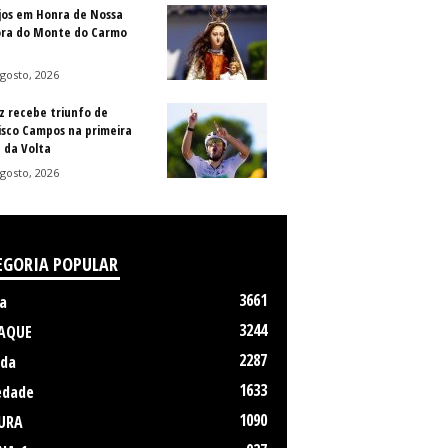
jos em Honra de Nossa
ra do Monte do Carmo
gosto, 2026
z recebe triunfo de
isco Campos na primeira
 da Volta
gosto, 2026
EGORIA POPULAR
3661
a
3244
AQUE
2287
da
1633
edade
1090
URA