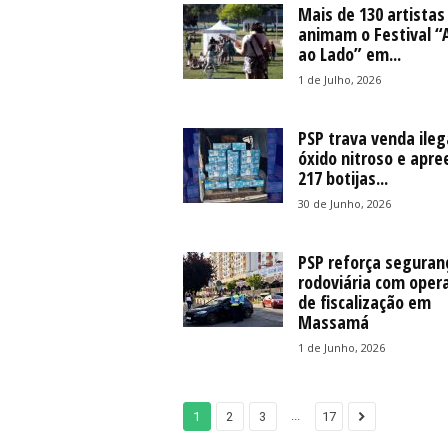
Mais de 130 artistas
animam o Festival “
ao Lado” em...
1 de Julho, 2026
PSP trava venda ileg
óxido nitroso e apr
217 botijas...
30 de Junho, 2026
PSP reforça seguran
rodoviária com oper
de fiscalização em
Massamá
1 de Junho, 2026
...
1
2
3
17