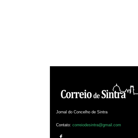
Jornal do Concelho de Sintra
Contato:
correiodesintra@gmail.com