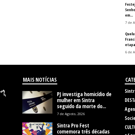
Feste
Senho
em...
7 de A
Quelu
Franc
etapa
6 de A
MAIS NOTÍCIAS
CAT
Sintr
PJ investiga homicídio de
mulher em Sintra
DEST
seguido da morte do...
Agen
7 de Agosto, 2026
Soci
Sintra Pro Fest
CULT
comemora três décadas