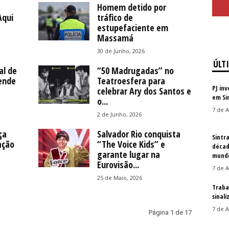
Homem detido por
Aqui
tráfico de
estupefaciente em
Massamá
30 de Junho, 2026
ÚLT
al de
“50 Madrugadas” no
eende
Teatroesfera para
PJ in
celebrar Ary dos Santos e
em Si
o...
7 de A
2 de Junho, 2026
ça
Salvador Rio conquista
Sintr
ação
“The Voice Kids” e
décad
garante lugar na
mundi
Eurovisão...
7 de A
25 de Maio, 2026
Traba
sinal
7 de A
Página 1 de 17