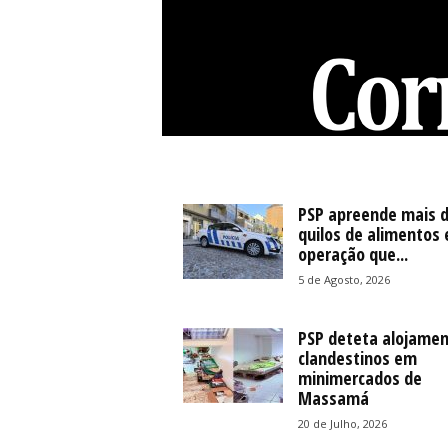
C
o
r
r
PSP apreende mais d
e
quilos de alimentos
operação que...
i
o
5 de Agosto, 2026
d
e
PSP deteta alojame
S
clandestinos em
i
minimercados de
n
Massamá
t
r
20 de Julho, 2026
a