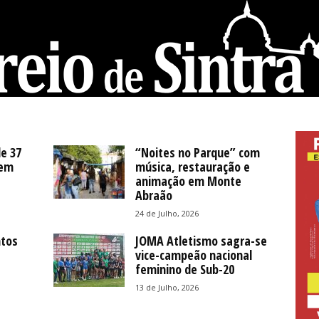
e 37
“Noites no Parque” com
 em
música, restauração e
animação em Monte
Abraão
24 de Julho, 2026
ntos
JOMA Atletismo sagra-se
vice-campeão nacional
feminino de Sub-20
13 de Julho, 2026