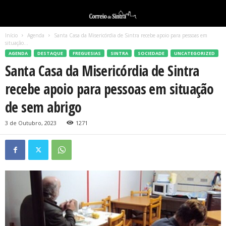
Início
Agenda
Santa Casa da Misericórdia de Sintra recebe apoio para pessoas em
situação...
AGENDA
DESTAQUE
FREGUESIAS
SINTRA
SOCIEDADE
UNCATEGORIZED
Santa Casa da Misericórdia de Sintra
recebe apoio para pessoas em situação
de sem abrigo
3 de Outubro, 2023
1271