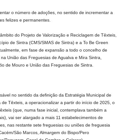
entar o número de adoções, no sentido de incrementar a
es felizes e permanentes.
âmbito do Projeto de Valorização e Reciclagem de Têxteis,
icípio de Sintra (CMS/SMAS de Sintra) e a To Be Green
atualmente, em fase de expansão a todo o concelho de
to na União das Freguesias de Agualva e Mira Sintra,
io de Mouro e União das Freguesias de Sintra.
vel no sentido da definição da Estratégia Municipal de
e Têxteis, a operacionalizar a partir do início de 2025, o
êxteis (que, numa fase inicial, contemplava também a
is), vai ser alargado a mais 11 estabelecimentos de
es, nas restante sete freguesias ou uniões de freguesia
Cacém/São Marcos, Almargem do Bispo/Pero