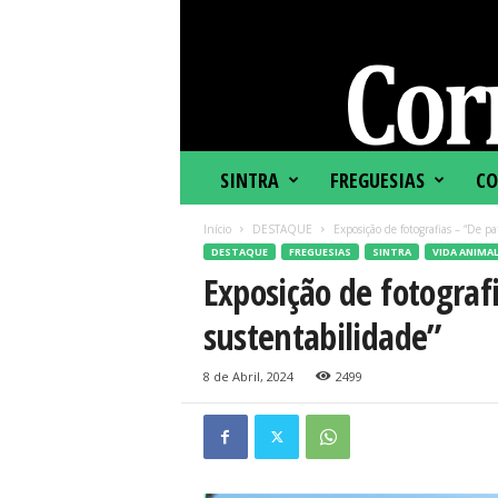
C
SINTRA
FREGUESIAS
CO
o
r
Início
DESTAQUE
Exposição de fotografias – “De p
r
DESTAQUE
FREGUESIAS
SINTRA
VIDA ANIMA
e
Exposição de fotograf
i
o
sustentabilidade”
d
e
S
8 de Abril, 2024
2499
i
n
t
r
a