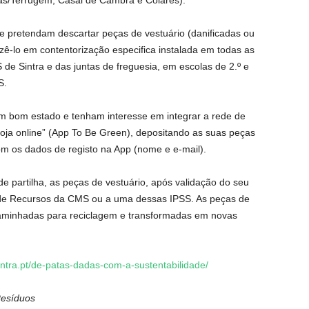
as/Terrugem, Casal de Cambra e Colares).
e pretendam descartar peças de vestuário (danificadas ou
ê-lo em contentorização especifica instalada em todas as
e Sintra e das juntas de freguesia, em escolas de 2.º e
S.
m bom estado e tenham interesse em integrar a rede de
“loja online” (App To Be Green), depositando as suas peças
om os dados de registo na App (nome e e-mail).
e partilha, as peças de vestuário, após validação do seu
o de Recursos da CMS ou a uma dessas IPSS. As peças de
aminhadas para reciclagem e transformadas em novas
ntra.pt/de-patas-dadas-com-a-sustentabilidade/
Resíduos