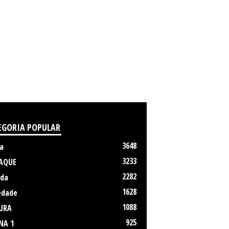
EGORIA POPULAR
3648
a
3233
AQUE
2282
da
1628
edade
1088
URA
925
NA 1