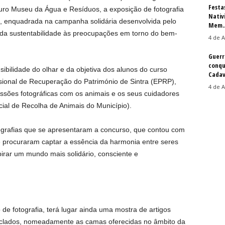
Festa
futuro Museu da Água e Resíduos, a exposição de fotografia
Nativ
, enquadrada na campanha solidária desenvolvida pelo
Mem..
os da sustentabilidade às preocupações em torno do bem-
4 de A
Guerr
conqu
ibilidade do olhar e da objetiva dos alunos do curso
Cadav
issional de Recuperação do Património de Sintra (EPRP),
4 de A
essões fotográficas com os animais e os seus cuidadores
icial de Recolha de Animais do Município).
tografias que se apresentaram a concurso, que contou com
e procuraram captar a essência da harmonia entre seres
irar um mundo mais solidário, consciente e
de fotografia, terá lugar ainda uma mostra de artigos
iclados, nomeadamente as camas oferecidas no âmbito da