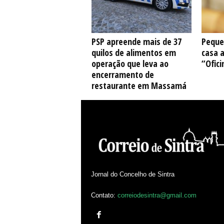
PSP apreende mais de 37
Peque
quilos de alimentos em
casa 
operação que leva ao
“Ofici
encerramento de
restaurante em Massamá
Jornal do Concelho de Sintra
Contato:
correiodesintra@gmail.com