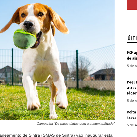
ÚLT
PSP a
de al
5 de A
Peque
atrav
Idoso
5 de A
Volta
trava 
Campanha “De patas dadas com a sustentabilidade"
5 de A
aneamento de Sintra (SMAS de Sintra) vão inaugurar esta