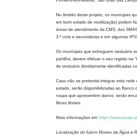
Pinheiro/Montelavar, São João das Lamp
No âmbito deste projeto, os munícipes qu
em bom estado de reutilização) podem faz
áreas de atendimento da CMS, dos SMAS d
3.º ciclo e secundárias e em algumas IPS
Os munícipes que entreguem vestuário e
partilha, devem efetuar o seu registo na 
de vestuário devidamente identificadas c
Caso não se pretenda integrar esta rede d
estado, serão disponibilizadas ao Banc
roupa que apresentem danos, serão enc
fibras têxteis.
Mais informações em
https://www.smas-si
Localização do futuro Museu da Água e 