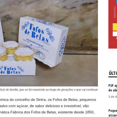
ÚLT
PSP a
de al
cio de família, que se foi mantendo ao longo de gerações e que vai continuar
5 de A
ómica do concelho de Sintra, os Fofos de Belas, pequenos
dos com açúcar, de sabor delicioso e irresistível, vão
Peque
mática Fábrica dos Fofos de Belas, existente desde 1850,
atrav