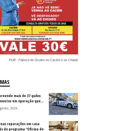
PUB - Fábrica de Óculos no Cacém e no Chiado
IMAS
preende mais de 37 quilos
imentos em operação que...
gosto, 2026
nas reparações em casa
és do programa “Oficina do