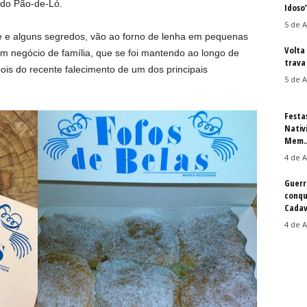
 do Pão-de-Ló.
Idoso
5 de A
eme e alguns segredos, vão ao forno de lenha em pequenas
Volta
Um negócio de família, que se foi mantendo ao longo de
trava 
is do recente falecimento de um dos principais
5 de A
Festa
Nativ
Mem..
4 de A
Guerr
conqu
Cadav
4 de A