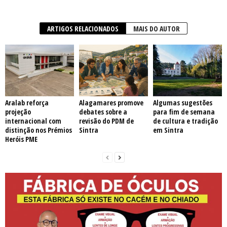
ARTIGOS RELACIONADOS
MAIS DO AUTOR
Aralab reforça
Alagamares promove
Algumas sugestões
projeção
debates sobre a
para fim de semana
internacional com
revisão do PDM de
de cultura e tradição
distinção nos Prémios
Sintra
em Sintra
Heróis PME