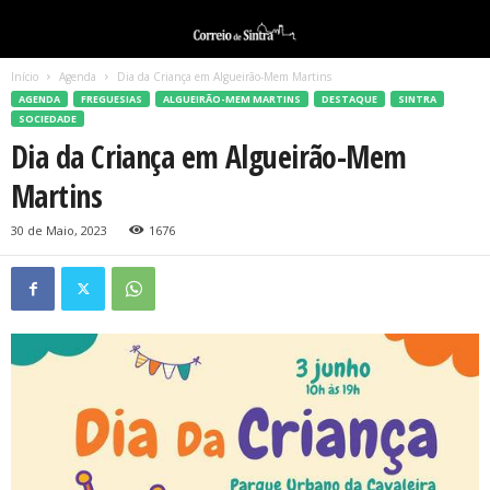
Início
Agenda
Dia da Criança em Algueirão-Mem Martins
AGENDA
FREGUESIAS
ALGUEIRÃO-MEM MARTINS
DESTAQUE
SINTRA
SOCIEDADE
Dia da Criança em Algueirão-Mem
Martins
30 de Maio, 2023
1676