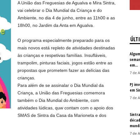
A União das Freguesias de Agualva e Mira Sintra,
vai celebrar o Dia Mundial da Criança e do
Ambiente, no dia 4 de junho, entre as 11h00 e as
18h00, no Jardim da Anta em Agualva.
ÚLT
O programa especialmente preparado para os
mais novos está repleto de atividades destinadas
Algum
às crianças e respetivas famílias. Insufláveis,
seman
trampolim, pinturas faciais, jogos estão entre as
em...
propostas que prometem fazer as delícias das
7 de A
crianças.
PJ in
Para além de se assinalar o Dia Mundial da
em Si
Criança, a União das Freguesias comemora
7 de A
também o Dia Mundial do Ambiente, com
atividades lúdicas, quw contam com o apoio dos
Sintr
SMAS de Sintra da Casa da Marioneta e dos
décad
mundi
7 de A