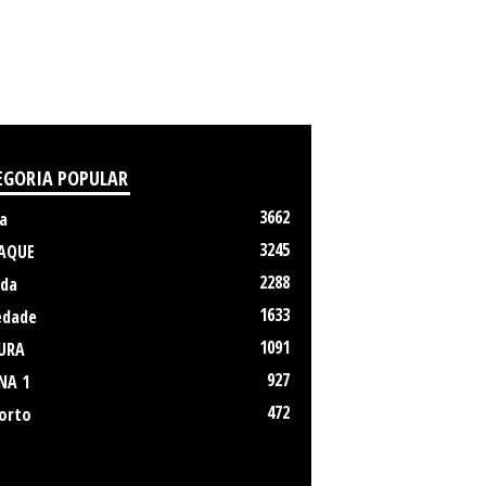
EGORIA POPULAR
3662
a
3245
AQUE
2288
da
1633
edade
1091
URA
927
NA 1
472
orto