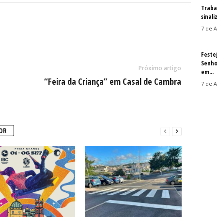
Traba
sinal
7 de A
Feste
Senho
Próximo artigo
em...
“Feira da Criança” em Casal de Cambra
7 de A
OR