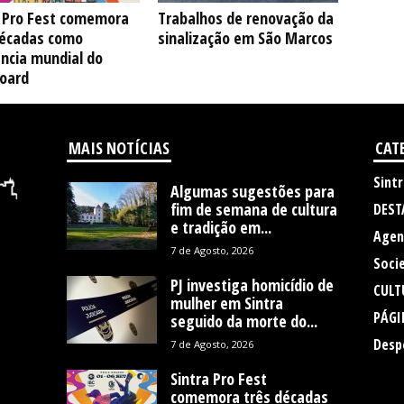
a Pro Fest comemora
Trabalhos de renovação da
décadas como
sinalização em São Marcos
ncia mundial do
oard
MAIS NOTÍCIAS
CAT
Sintr
Algumas sugestões para
fim de semana de cultura
DEST
e tradição em...
Agen
7 de Agosto, 2026
Soci
PJ investiga homicídio de
CULT
mulher em Sintra
PÁGI
seguido da morte do...
Desp
7 de Agosto, 2026
Sintra Pro Fest
comemora três décadas