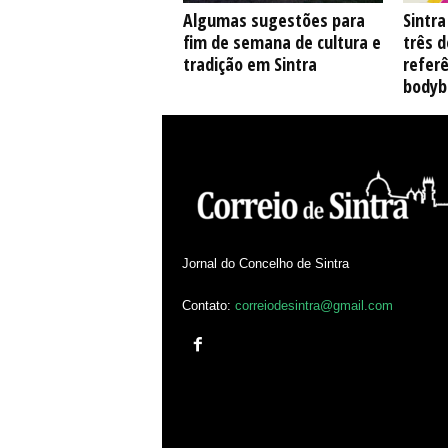
Algumas sugestões para
Sintr
fim de semana de cultura e
três 
tradição em Sintra
referê
bodyb
Jornal do Concelho de Sintra
Contato:
correiodesintra@gmail.com