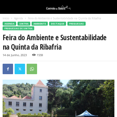
Início
Agenda
Feira do Ambiente e Sustentabilidade na Quinta da Ribafria
AGENDA
SINTRA
AMBIENTE
DESTAQUE
FREGUESIAS
FREGUESIAS DE SINTRA
Feira do Ambiente e Sustentabilidade
na Quinta da Ribafria
14 de Junho, 2023
1559