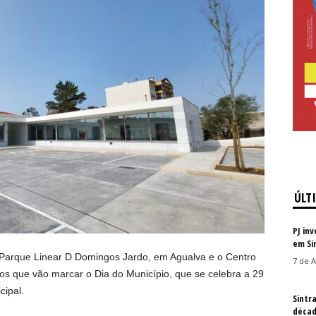
ÚLT
PJ in
em Si
arque Linear D Domingos Jardo, em Agualva e o Centro
7 de A
s que vão marcar o Dia do Município, que se celebra a 29
cipal.
Sintr
décad