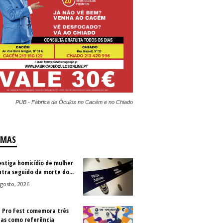
PUB - Fábrica de Óculos no Cacém e no Chiado
IMAS
vestiga homicídio de mulher
ntra seguido da morte do...
gosto, 2026
a Pro Fest comemora três
as como referência