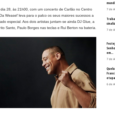
mundi
ia 28, às 21h00, com um concerto de Carlão no Centro
7 de A
‘Da Weasel’ leva para o palco os seus maiores sucessos a
Traba
do especial. Aos dois artistas juntam-se ainda DJ Glue, a
sinal
ito Santo, Paulo Borges nas teclas e Rui Berton na bateria.
7 de A
Feste
Senho
em...
7 de A
Quelu
Franc
etapa
6 de A