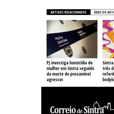
ARTIGOS RELACIONADOS
MAIS DO AUT
PJ investiga homicídio de
Sintr
mulher em Sintra seguido
três 
da morte do presumível
referê
agressor
bodyb