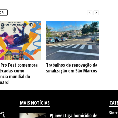
OR
a Pro Fest comemora
Trabalhos de renovação da
décadas como
sinalização em São Marcos
ncia mundial do
oard
MAIS NOTÍCIAS
CAT
Sintr
PJ investiga homicídio de