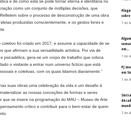
tica e de como esta se pode tornar eterna e identitária no
 criação como um conjunto de múltiplas decisões, que
Alaga
 Refletem sobre o processo de desconstrução de uma obra
sobre
ideias produzidas conscientemente, e os gestos livres e
7 de A
ta.
Algum
o coletivo foi criado em 2017, e assume a capacidade de se
seman
em...
s que afirmam a sua versatilidade artística. Por via de
7 de A
 e psicadélica, gera-se um corpo de trabalho que coloca
ado o visitante a entrar num universo fictício que está
PJ in
ssoais e coletivas, com os quais lidamos diariamente.”
em Si
7 de A
nas suas obras uma celebração da vida e um desafio à
aterializar as nossas conceções de formas e seres
Sintr
e que se insere na programação do MAU – Museu de Arte
décad
mundi
pensamento crítico e contribuir para o bem-estar de quem
7 de A
nto.