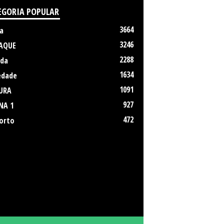
EGORIA POPULAR
3664
a
3246
AQUE
2288
da
1634
edade
1091
URA
927
NA 1
472
orto