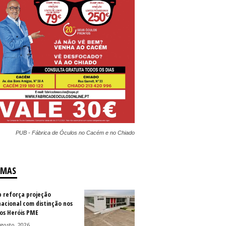
PUB - Fábrica de Óculos no Cacém e no Chiado
IMAS
b reforça projeção
nacional com distinção nos
os Heróis PME
gosto, 2026