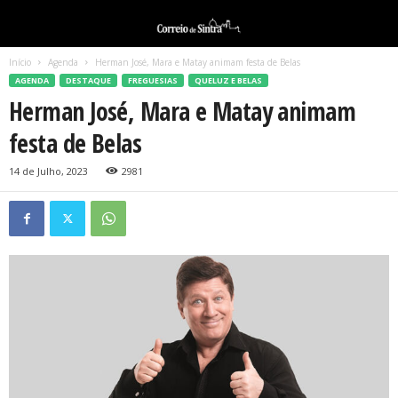
Início
Agenda
Herman José, Mara e Matay animam festa de Belas
AGENDA
DESTAQUE
FREGUESIAS
QUELUZ E BELAS
Herman José, Mara e Matay animam
festa de Belas
14 de Julho, 2023
2981