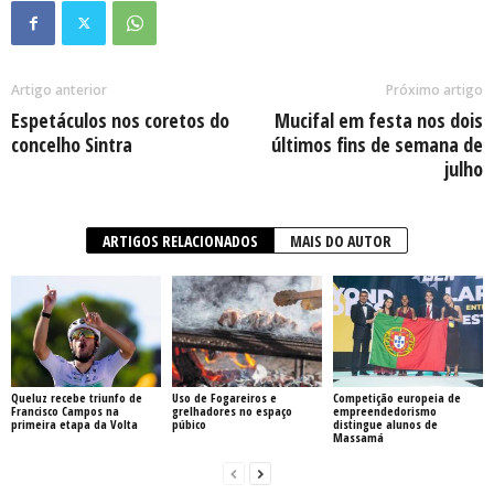
Artigo anterior
Próximo artigo
Espetáculos nos coretos do
Mucifal em festa nos dois
concelho Sintra
últimos fins de semana de
julho
ARTIGOS RELACIONADOS
MAIS DO AUTOR
Queluz recebe triunfo de
Uso de Fogareiros e
Competição europeia de
Francisco Campos na
grelhadores no espaço
empreendedorismo
primeira etapa da Volta
púbico
distingue alunos de
Massamá