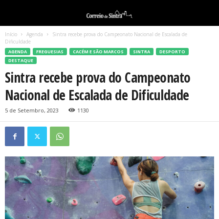
Início
Agenda
Sintra recebe prova do Campeonato Nacional de Escalada de
Dificuldade
AGENDA
FREGUESIAS
CACÉM E SÃO MARCOS
SINTRA
DESPORTO
DESTAQUE
Sintra recebe prova do Campeonato
Nacional de Escalada de Dificuldade
5 de Setembro, 2023
1130