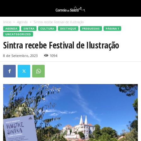
Início
Agenda
Sintra recebe Festival de Ilustração
AGENDA
SINTRA
CULTURA
DESTAQUE
FREGUESIAS
PÁGINA 1
UNCATEGORIZED
Sintra recebe Festival de Ilustração
8 de Setembro, 2023
1094