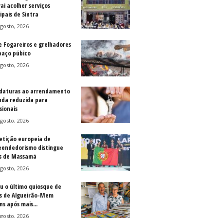
vai acolher serviços
ipais de Sintra
gosto, 2026
e Fogareiros e grelhadores
paço púbico
gosto, 2026
daturas ao arrendamento
nda reduzida para
sionais
gosto, 2026
tição europeia de
endedorismo distingue
s de Massamá
gosto, 2026
u o último quiosque de
is de Algueirão-Mem
s após mais...
gosto, 2026