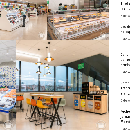
Tirol 
munic
6 de A
Uso d
no es
6 de A
Candi
de re
profis
6 de A
Compe
empre
aluno
6 de A
Fecho
jorna
Martin
6 de A