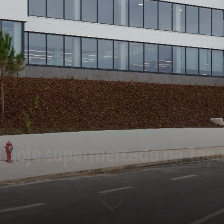
IO LOCAL
DESTAQUE
SINTRA
EMPRESAS
PÁGINA 1
 hoje supermercado na Tap