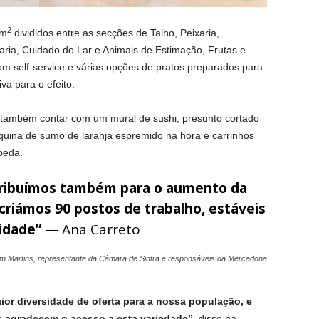
2
 m
divididos entre as secções de Talho, Peixaria,
maria, Cuidado do Lar e Animais de Estimação, Frutas e
m self-service e várias opções de pratos preparados para
va para o efeito.
m também contar com um mural de sushi, presunto cortado
ina de sumo de laranja espremido na hora e carrinhos
oeda.
tribuímos também para o aumento da
 criámos 90 postos de trabalho, estáveis
idade”
— Ana Carreto
em Martins, representante da Câmara de Sintra e responsáveis da Mercadona
or diversidade de oferta para a nossa população, e
 agradecem o acesso a esta variedade”
, disse na