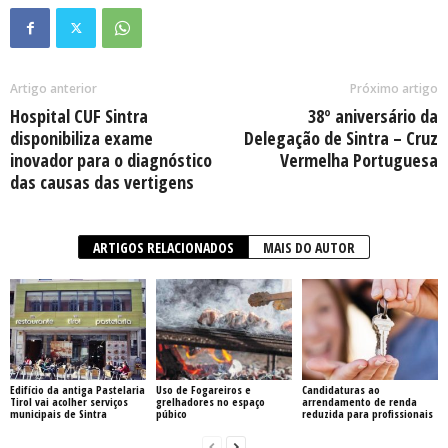
Artigo anterior
Próximo artigo
Hospital CUF Sintra
38º aniversário da
disponibiliza exame
Delegação de Sintra – Cruz
inovador para o diagnóstico
Vermelha Portuguesa
das causas das vertigens
ARTIGOS RELACIONADOS
MAIS DO AUTOR
Edifício da antiga Pastelaria
Uso de Fogareiros e
Candidaturas ao
Tirol vai acolher serviços
grelhadores no espaço
arrendamento de renda
municipais de Sintra
púbico
reduzida para profissionais