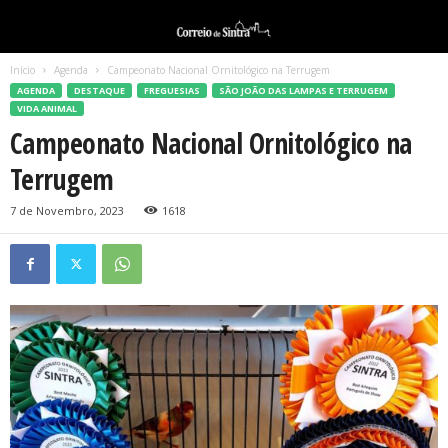
Início
Agenda
Campeonato Nacional Ornitológico na Terrugem
AGENDA
DESTAQUE
FREGUESIAS
SÃO JOÃO DAS LAMPAS E TERRUGEM
VIDA ANIMAL
Campeonato Nacional Ornitológico na
Terrugem
7 de Novembro, 2023
1618