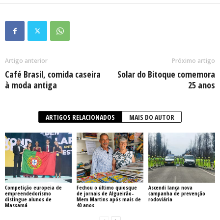
Artigo anterior
Próximo artigo
Café Brasil, comida caseira
Solar do Bitoque comemora
à moda antiga
25 anos
ARTIGOS RELACIONADOS
MAIS DO AUTOR
Competição europeia de
Fechou o último quiosque
Ascendi lança nova
empreendedorismo
de jornais de Algueirão-
campanha de prevenção
distingue alunos de
Mem Martins após mais de
rodoviária
Massamá
40 anos