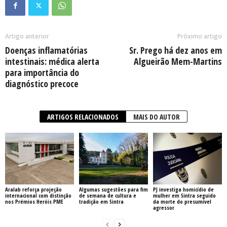
Artigo anterior
Próximo artigo
Doenças inflamatórias
Sr. Prego há dez anos em
intestinais: médica alerta
Algueirão Mem-Martins
para importância do
diagnóstico precoce
ARTIGOS RELACIONADOS
MAIS DO AUTOR
Aralab reforça projeção
Algumas sugestões para fim
PJ investiga homicídio de
internacional com distinção
de semana de cultura e
mulher em Sintra seguido
nos Prémios Heróis PME
tradição em Sintra
da morte do presumível
agressor