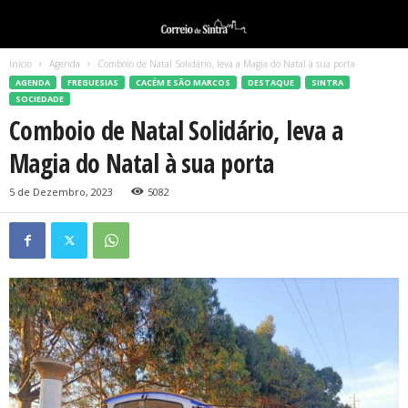
Início
Agenda
Comboio de Natal Solidário, leva a Magia do Natal à sua porta
AGENDA
FREGUESIAS
CACÉM E SÃO MARCOS
DESTAQUE
SINTRA
SOCIEDADE
Comboio de Natal Solidário, leva a
Magia do Natal à sua porta
5 de Dezembro, 2023
5082