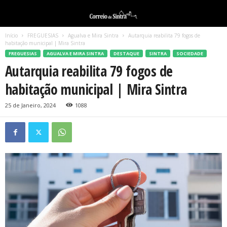
Início
FREGUESIAS
Agualva e Mira Sintra
Autarquia reabilita 79 fogos de
habitação municipal | Mira Sintra
FREGUESIAS
AGUALVA E MIRA SINTRA
DESTAQUE
SINTRA
SOCIEDADE
Autarquia reabilita 79 fogos de
habitação municipal | Mira Sintra
25 de Janeiro, 2024
1088