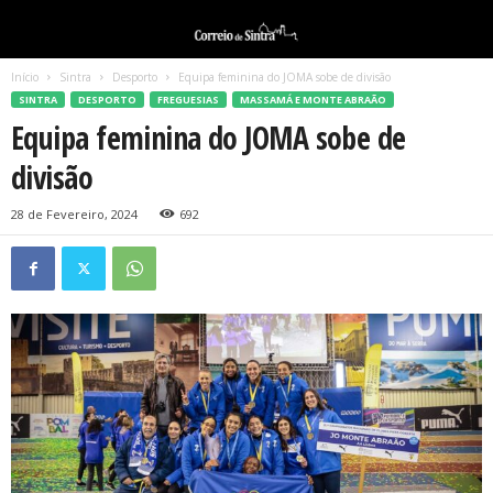
Início
Sintra
Desporto
Equipa feminina do JOMA sobe de divisão
SINTRA
DESPORTO
FREGUESIAS
MASSAMÁ E MONTE ABRAÃO
Equipa feminina do JOMA sobe de
divisão
28 de Fevereiro, 2024
692