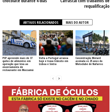
chocolate durante 4 dias
Carrascal com trabalhos de
requalificação
ARTIGOS RELACIONADOS
MAIS DO AUTOR
PSP apreende mais de 37
Volta a Portugal arranca
Concentração Motard
quilos de alimentos em
hoje e trava trânsito em
assinala os 25 anos do
operação que leva ao
Lisboa e Sintra
Motoclube de Nafarros
encerramento de
restaurante em Massamá