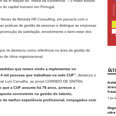
 da 8ª edição do “Índice da Excelência” – o maior estudo
to do capital humano em Portugal.
 Neves de Almeida HR Consulting, em parceria com o
as práticas de gestão de pessoas e distingue as empresas
promoção da satisfação, envolvimento e bem-estar dos
que se destacou como referência na área da gestão de
o de clima organizacional.
 medidas que temos vindo a implementar no
ÚLT
4 mil pessoas que trabalham na rede CUF”
, destacou o
osé Luís Carvalho, ao jornal CORREIO DE SINTRA,
Arala
inter
o que a CUF assume há 78 anos, acresce a
Prémi
posta consistente na gestão do talento,
7 de A
o da melhor experiência profissional, conjugados com
Alaga
sobre