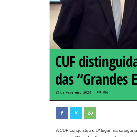
CUF distinguid
das “Grandes 
29 de Fevereiro, 2024
786
A CUF conquistou o 1º lugar, na categori