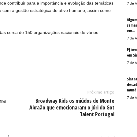
nde contribuir para a importância e evolução das temáticas
7 de A
 e com a gestão estratégica do ativo humano, assim como
Algum
seman
em...
das cerca de 150 organizações nacionais de vários
7 de A
PJ in
em Si
7 de A
Sintr
décad
mundi
Próximo artigo
7 de A
rra
Broadway Kids os miúdos de Monte
Abraão que emocionaram o júri do Got
Talent Portugal