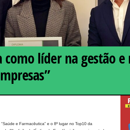
a como líder na gestão e 
Empresas”
CUF distinguida como l
a “Saúde e Farmacêutica” e o 8º lugar no Top10 da