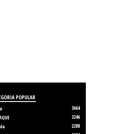
EGORIA POPULAR
3664
a
3246
AQUE
2288
da