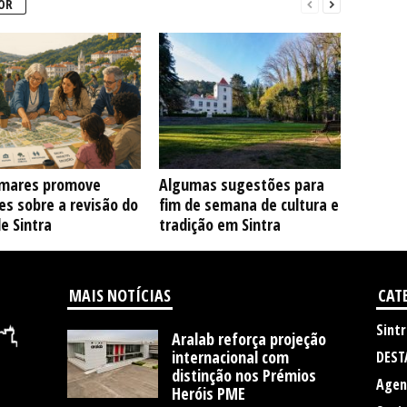
OR
mares promove
Algumas sugestões para
s sobre a revisão do
fim de semana de cultura e
e Sintra
tradição em Sintra
MAIS NOTÍCIAS
CAT
Sintr
Aralab reforça projeção
internacional com
DEST
distinção nos Prémios
Agen
Heróis PME