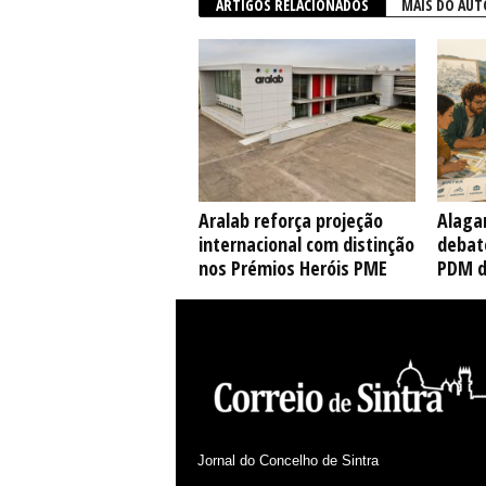
ARTIGOS RELACIONADOS
MAIS DO AUT
Aralab reforça projeção
Alaga
internacional com distinção
debate
nos Prémios Heróis PME
PDM d
Jornal do Concelho de Sintra