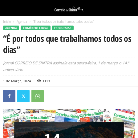
Início
Agenda
“É por todos que trabalhamos todos os dias”
AGENDA
COMÉRCIO LOCAL
FREGUESIAS
“É por todos que trabalhamos todos os
dias”
Jornal CORREIO DE SINTRA assinala esta sexta-feira, 1 de março o 14.º
aniversário
1 de Março, 2024
1119