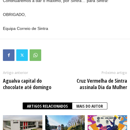
Continuaremos a dar o máximo, por SIntra… para Sintra!
OBRIGADO,
Equipa Correio de Sintra
Artigo anterior
Próximo artigo
Agualva capital do
Cruz Vermelha de Sintra
chocolate até domingo
assinala Dia da Mulher
ARTIGOS RELACIONADOS
MAIS DO AUTOR