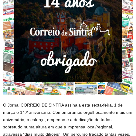
O Jornal CORREIO DE SINTRA assinala esta sexta-feira, 1 de
março o 14.º aniversário. Comemoramos orgulhosamente mais um
aniversário, o esforço, empenho e a dedicação de todos,
sobretudo numa altura em que a imprensa local/regional,
atravessa “dias muito difíceis”. Um percurso traçado tantas vezes,