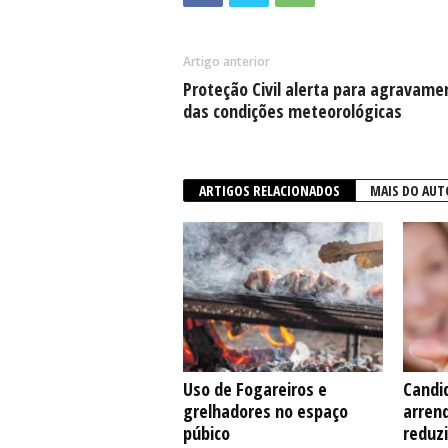
Artigo anterior
Proteção Civil alerta para agravame
das condições meteorológicas
ARTIGOS RELACIONADOS
MAIS DO AUT
Uso de Fogareiros e
Candi
grelhadores no espaço
arren
púbico
reduzi