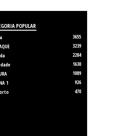
EGORIA POPULAR
3655
a
3239
AQUE
2284
da
1630
edade
1089
URA
926
NA 1
470
orto