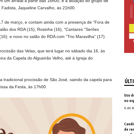
m um arraial a partir das 16h00, e a atuação do grupo de
 Fadista, Jaqueline Carvalho, às 21h00.
e 17 de março, e contam ainda com a presença de “Fora de
salão dos RDA (15); Rosinha (16), “Cantares “Serões
 (16); e novo no salão do RDA com “Trio Maravilha” (17).
rocissão das Velas, que terá lugar no sábado dia 16, às
a da Capela do Algueirão Velho, até à Igreja do
a tradicional procissão de São José, saindo da capela para
ÚLT
Missa da Festa, às 17h00.
Uso d
no es
6 de A
Candi
de re