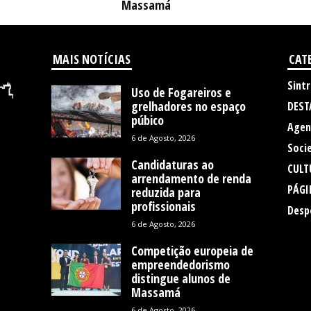
Massamá
MAIS NOTÍCIAS
CAT
Sintr
Uso de Fogareiros e
grelhadores no espaço
DEST
púbico
Agen
6 de Agosto, 2026
Soci
Candidaturas ao
CULT
arrendamento de renda
PÁGI
reduzida para
profissionais
Desp
6 de Agosto, 2026
Competição europeia de
empreendedorismo
distingue alunos de
Massamá
6 de Agosto, 2026