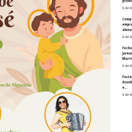
profis
6 de A
Compe
empre
aluno
6 de A
Fecho
jorna
Martin
6 de A
Festa
Azenh
e...
6 de A