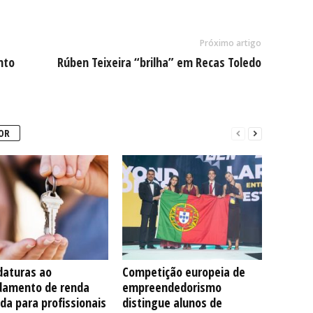
Próximo artigo
nto
Rúben Teixeira “brilha” em Recas Toledo
OR
daturas ao
Competição europeia de
damento de renda
empreendedorismo
da para profissionais
distingue alunos de