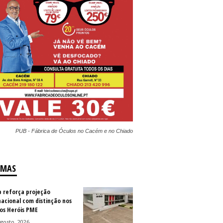
PUB - Fábrica de Óculos no Cacém e no Chiado
IMAS
b reforça projeção
nacional com distinção nos
os Heróis PME
gosto, 2026