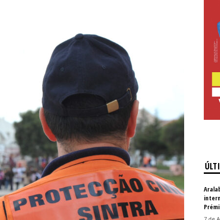
ÚLT
Arala
inter
Prémi
7 de A