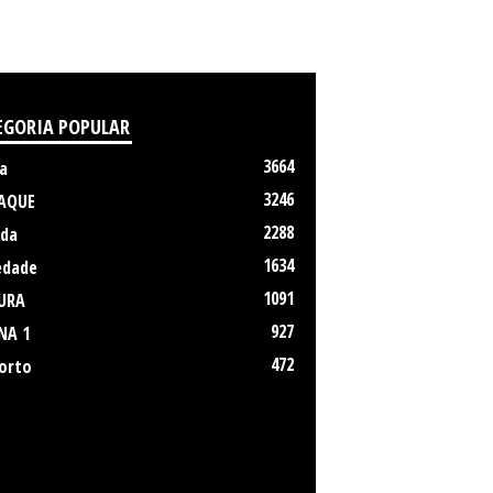
EGORIA POPULAR
3664
a
3246
AQUE
2288
da
1634
edade
1091
URA
927
NA 1
472
orto