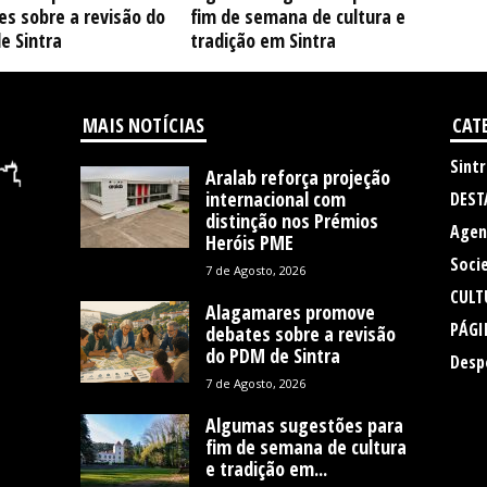
s sobre a revisão do
fim de semana de cultura e
e Sintra
tradição em Sintra
MAIS NOTÍCIAS
CAT
Sintr
Aralab reforça projeção
internacional com
DEST
distinção nos Prémios
Agen
Heróis PME
Soci
7 de Agosto, 2026
CULT
Alagamares promove
PÁGI
debates sobre a revisão
do PDM de Sintra
Desp
7 de Agosto, 2026
Algumas sugestões para
fim de semana de cultura
e tradição em...