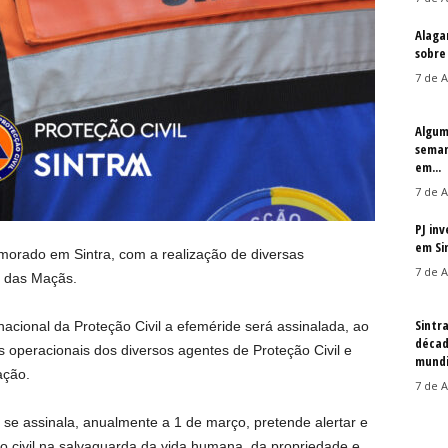
Alaga
sobre
7 de A
Algum
seman
em...
7 de A
PJ in
em Si
morado em Sintra, com a realização de diversas
7 de A
a das Maçãs.
Sintr
cional da Proteção Civil a efeméride será assinalada, ao
décad
s operacionais dos diversos agentes de Proteção Civil e
mundi
ação.
7 de A
e se assinala, anualmente a 1 de março, pretende alertar e
ão civil na salvaguarda da vida humana, da propriedade e