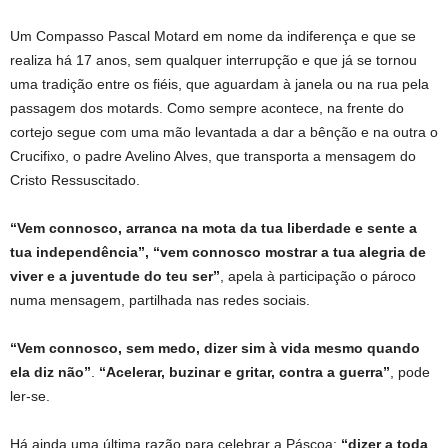
Um Compasso Pascal Motard em nome da indiferença e que se
realiza há 17 anos, sem qualquer interrupção e que já se tornou
uma tradição entre os fiéis, que aguardam à janela ou na rua pela
passagem dos motards. Como sempre acontece, na frente do
cortejo segue com uma mão levantada a dar a bênção e na outra o
Crucifixo, o padre Avelino Alves, que transporta a mensagem do
Cristo Ressuscitado.
“Vem connosco, arranca na mota da tua liberdade e sente a
tua independência”, “vem connosco mostrar a tua alegria de
viver e a juventude do teu ser”
, apela à participação o pároco
numa mensagem, partilhada nas redes sociais.
“Vem connosco, sem medo, dizer sim à vida mesmo quando
ela diz não”
.
“Acelerar, buzinar e gritar, contra a guerra”
, pode
ler-se.
Há ainda uma última razão para celebrar a Páscoa:
“dizer a toda