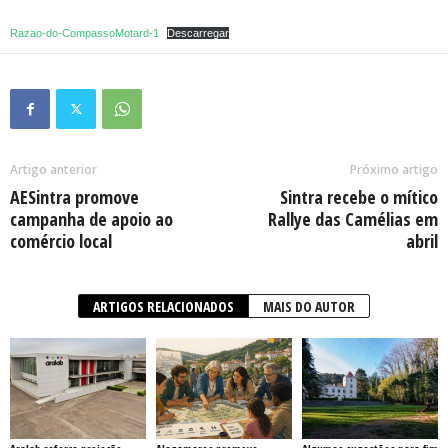
Razao-do-CompassoMotard-1
Descarregar
Artigo anterior
Próximo artigo
AESintra promove
Sintra recebe o mítico
campanha de apoio ao
Rallye das Camélias em
comércio local
abril
ARTIGOS RELACIONADOS
MAIS DO AUTOR