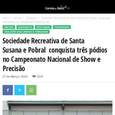
Início
Sintra
Desporto
Sociedade Recreativa de Santa Susana e Pobral conquista
três pódios no Campeonato Nacional de...
SINTRA
DESPORTO
DESTAQUE
FREGUESIAS
SÃO JOÃO DAS LAMPAS E TERRUGEM
Sociedade Recreativa de Santa
Susana e Pobral conquista três pódios
no Campeonato Nacional de Show e
Precisão
27 de Março, 2024
3235