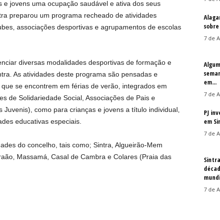
as e jovens uma ocupação saudável e ativa dos seus
ntra preparou um programa recheado de atividades
Alaga
sobre
ubes, associações desportivas e agrupamentos de escolas
7 de A
ienciar diversas modalidades desportivas de formação e
Algum
seman
ntra. As atividades deste programa são pensadas e
em...
s que se encontrem em férias de verão, integrados em
7 de A
res de Solidariedade Social, Associações de Pais e
uvenis), como para crianças e jovens a título individual,
PJ in
em Si
ades educativas especiais.
7 de A
ades do concelho, tais como; Sintra, Algueirão-Mem
braão, Massamá, Casal de Cambra e Colares (Praia das
Sintr
décad
mundi
7 de A