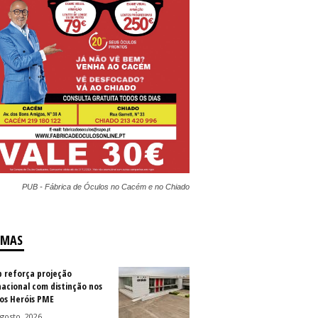
PUB - Fábrica de Óculos no Cacém e no Chiado
IMAS
b reforça projeção
nacional com distinção nos
os Heróis PME
gosto, 2026