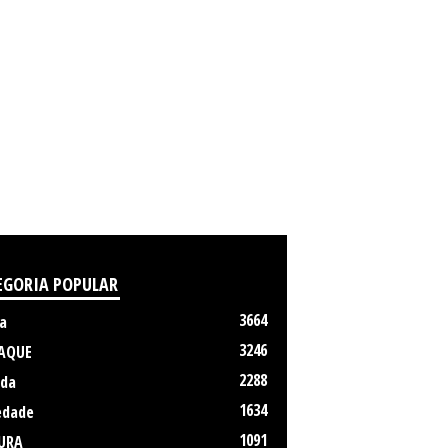
EGORIA POPULAR
3664
a
3246
AQUE
2288
da
1634
edade
1091
URA