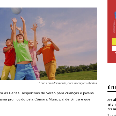
Férias em Movimento, com inscrições abertas
ÚLT
ra as Férias Desportivas de Verão para crianças e jovens
rama promovido pela Câmara Municipal de Sintra e que
Arala
inter
Prémi
7 de A