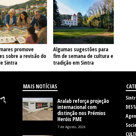
mares promove
Algumas sugestões para
s sobre a revisão do
fim de semana de cultura e
e Sintra
tradição em Sintra
MAIS NOTÍCIAS
CAT
Sintr
Aralab reforça projeção
internacional com
DEST
distinção nos Prémios
Agen
Heróis PME
Soci
7 de Agosto, 2026
CULT