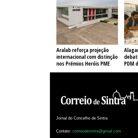
Aralab reforça projeção
Alaga
internacional com distinção
debate
nos Prémios Heróis PME
PDM d
Jornal do Concelho de Sintra
Contato:
correiodesintra@gmail.com