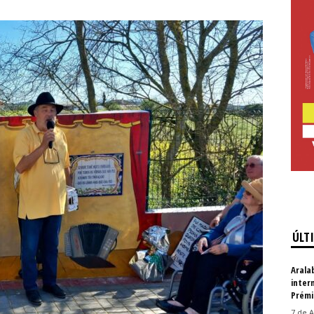
ÚLT
Arala
inter
Prémi
7 de A