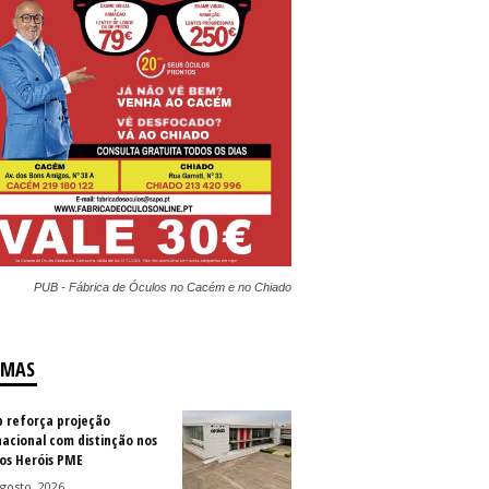
PUB - Fábrica de Óculos no Cacém e no Chiado
IMAS
b reforça projeção
nacional com distinção nos
os Heróis PME
gosto, 2026