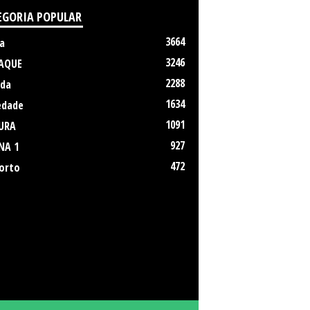
EGORIA POPULAR
3664
a
3246
AQUE
2288
da
1634
edade
1091
URA
927
NA 1
472
orto