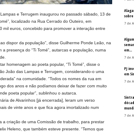
Alaga
 Lampas e Terrugem inaugurou no passado sábado, 13 de
sobre
 Tomé”, localizado na Rua Cerrado do Outeiro, em
7 de A
0 mil euros, concebido para promover a interação entre
Algum
ar ao dispor da população”, disse Guilherme Ponde Leão, na
seman
em...
 a presença do “Ti Tomé”, autarcas e população, numa
de.
7 de A
tar homenagem ao poeta popular, “Ti Tomé”, disse o
PJ in
São João das Lampas e Terrugem, considerando-o uma
em Si
nsiderada” na comunidade. “Todos os nomes da rua em
7 de A
 longo dos anos e não podíamos deixar de fazer com muito
de poeta popular”, sublinhou o autarca.
Sintr
ária de Alvarinhos [já encerrada], leram um verso
décad
mais de vinte anos e que fica agora imortalizado num
mundi
7 de A
 a criação de uma Comissão de trabalho, para prestar
elix Heleno, que também esteve presente. “Temos que