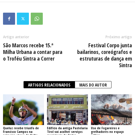
Artigo anterior
Próximo artigo
São Marcos recebe 15.ª
Festival Corpo junta
Milha Urbana a contar para
bailarinos, coreógrafos e
o Troféu Sintra a Correr
estruturas de dança em
Sintra
ARTIGOS RELACIONADOS
MAIS DO AUTOR
Queluz recebe triunfo de
Edifício da antiga Pastelaria
Uso de Fogareiros e
Francisco Campos na
Tirol vai acolher serviços
grelhadores no espaço