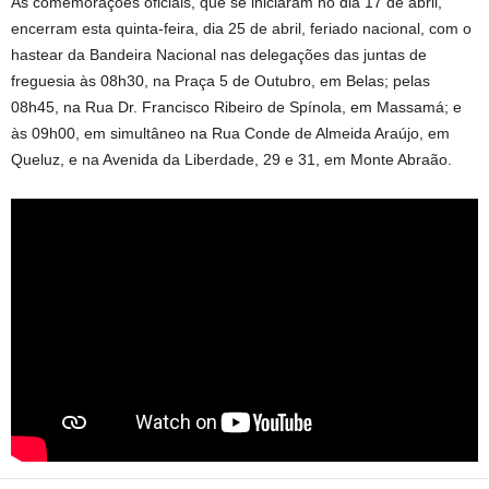
As comemorações oficiais, que se iniciaram no dia 17 de abril,
encerram esta quinta-feira, dia 25 de abril, feriado nacional, com o
hastear da Bandeira Nacional nas delegações das juntas de
freguesia às 08h30, na Praça 5 de Outubro, em Belas; pelas
08h45, na Rua Dr. Francisco Ribeiro de Spínola, em Massamá; e
às 09h00, em simultâneo na Rua Conde de Almeida Araújo, em
Queluz, e na Avenida da Liberdade, 29 e 31, em Monte Abraão.