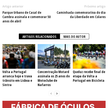
Artigo anterior
Próximo artigo
Parque Urbano de Casal de
Caminhada comemorativa do dia
Cambra assinala e comemorar 50
da Liberdade em Colares
anos de abril
ARTIGOS RELACIONADOS
MAIS DO AUTOR
Volta a Portugal
Concentração Motard
Queluz recebe final de
arranca hoje e trava
assinala os 25 anos do
etapa da Volta a
trânsito em Lisboa e
Motoclube de
Portugal em Bicicleta
Sintra
Nafarros