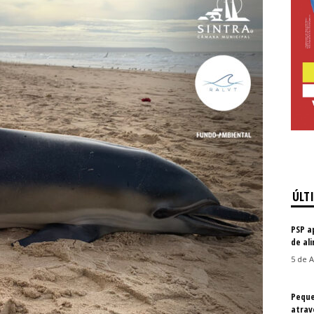
ÚLT
PSP a
de al
5 de A
Peque
atrav