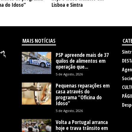
na do Idoso”
Lisboa e Sintra
MAIS NOTÍCIAS
CAT
Sintr
PSP apreende mais de 37
quilos de alimentos em
DEST
operação que...
Agen
5 de Agosto, 2026
Soci
Pequenas reparações em
CULT
casa através do
PÁGI
programa “Oficina do
Idoso”
Desp
5 de Agosto, 2026
Volta a Portugal arranca
hoje e trava trânsito em