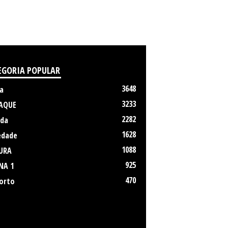
EGORIA POPULAR
3648
a
3233
AQUE
2282
da
1628
edade
1088
URA
925
NA 1
470
orto