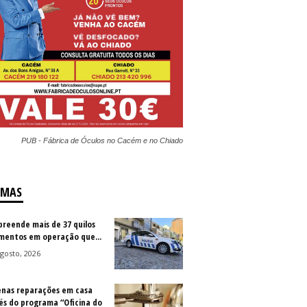
PUB - Fábrica de Óculos no Cacém e no Chiado
IMAS
preende mais de 37 quilos
imentos em operação que...
gosto, 2026
nas reparações em casa
és do programa “Oficina do