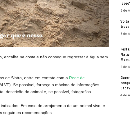
Idoso
5 de A
Volta
trava 
5 de A
Festa
Nativ
o, encalha na costa e não consegue regressar à água sem
Mem..
4 de A
Guerr
ias de Sintra, entre em contato com a
Rede de
conqu
LVT). Se possível, forneça o máximo de informações
Cadav
, descrição do animal e, se possível, fotografias.
4 de A
 indicadas. Em caso de arrojamento de um animal vivo, e
as seguintes recomendações: