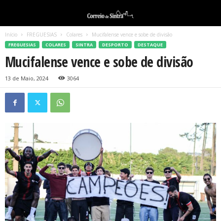
Início
FREGUESIAS
Colares
Mucifalense vence e sobe de divisão
FREGUESIAS
COLARES
SINTRA
DESPORTO
DESTAQUE
Mucifalense vence e sobe de divisão
13 de Maio, 2024
3064