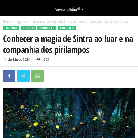
Início
Agenda
Conhecer a magia de Sintra ao luar e na companhia dos pirilampos
AGENDA
SINTRA
AMBIENTE
CULTURA
Conhecer a magia de Sintra ao luar e na
companhia dos pirilampos
14 de Maio, 2024
1889