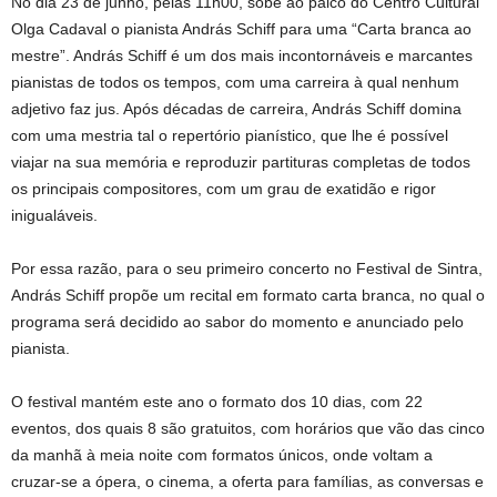
No dia 23 de junho, pelas 11h00, sobe ao palco do Centro Cultural
Olga Cadaval o pianista András Schiff para uma “Carta branca ao
mestre”. András Schiff é um dos mais incontornáveis e marcantes
pianistas de todos os tempos, com uma carreira à qual nenhum
adjetivo faz jus. Após décadas de carreira, András Schiff domina
com uma mestria tal o repertório pianístico, que lhe é possível
viajar na sua memória e reproduzir partituras completas de todos
os principais compositores, com um grau de exatidão e rigor
inigualáveis.
Por essa razão, para o seu primeiro concerto no Festival de Sintra,
András Schiff propõe um recital em formato carta branca, no qual o
programa será decidido ao sabor do momento e anunciado pelo
pianista.
O festival mantém este ano o formato dos 10 dias, com 22
eventos, dos quais 8 são gratuitos, com horários que vão das cinco
da manhã à meia noite com formatos únicos, onde voltam a
cruzar-se a ópera, o cinema, a oferta para famílias, as conversas e