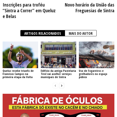
Inscrições para troféu
Novo horário da União das
“Sintra a Correr” em Queluz
Freguesias de Sintra
e Belas
ARTIGOS RELACIONADOS
MAIS DO AUTOR
Queluz recebe triunfo de
Edifício da antiga Pastelaria
Uso de Fogareiros e
Francisco Campos na
Tirol vai acolher serviços
grelhadores no espaço
primeira etapa da Volta
municipais de Sintra
púbico