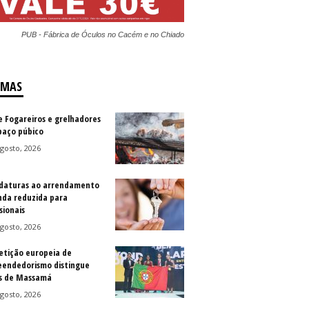
PUB - Fábrica de Óculos no Cacém e no Chiado
IMAS
e Fogareiros e grelhadores
paço púbico
gosto, 2026
daturas ao arrendamento
nda reduzida para
sionais
gosto, 2026
tição europeia de
endedorismo distingue
s de Massamá
gosto, 2026