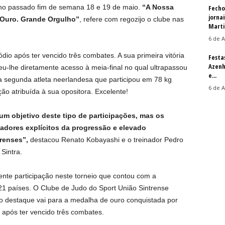
no passado fim de semana 18 e 19 de maio.
“A Nossa
Fecho
jorna
 Ouro. Grande Orgulho”
, refere com regozijo o clube nas
Martin
6 de A
dio após ter vencido três combates. A sua primeira vitória
Festa
Azenh
u-lhe diretamente acesso à meia-final no qual ultrapassou
e...
 a segunda atleta neerlandesa que participou em 78 kg
6 de A
ção atribuída à sua opositora. Excelente!
um objetivo deste tipo de participações, mas os
adores explícitos da progressão e elevado
renses”,
destacou Renato Kobayashi e o treinador Pedro
Sintra.
nte participação neste torneio que contou com a
21 países. O Clube de Judo do Sport União Sintrense
e o destaque vai para a medalha de ouro conquistada por
 após ter vencido três combates.