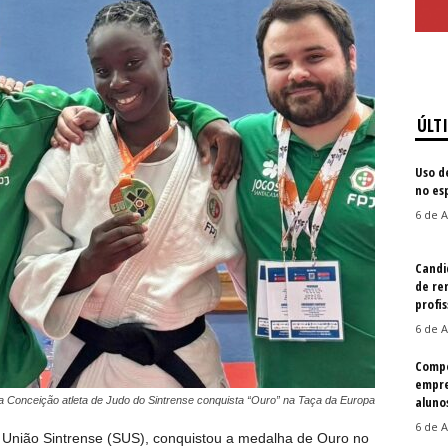
ÚLT
Uso d
no es
6 de A
Candi
de re
profis
6 de A
Compe
empre
aluno
a Conceição atleta de Judo do Sintrense conquista “Ouro” na Taça da Europa
6 de A
t União Sintrense (SUS), conquistou a medalha de Ouro no