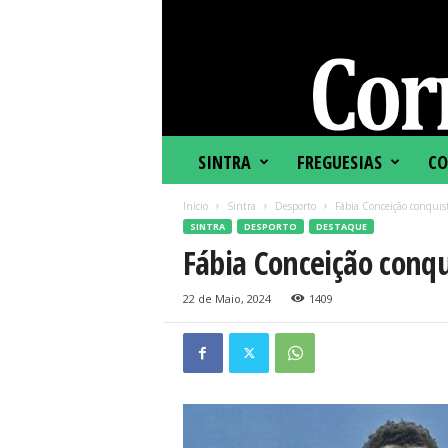
C
SINTRA
FREGUESIAS
CO
o
r
Início
Sintra
Desporto
Fábia Conceição conquis
r
SINTRA
DESPORTO
DESTAQUE
e
Fábia Conceição conq
i
o
d
22 de Maio, 2024
1409
e
S
i
n
t
r
a