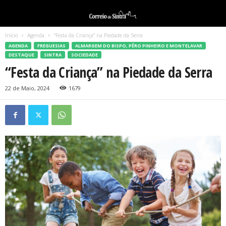
Início
Agenda
“Festa da Criança” na Piedade da Serra
AGENDA
FREGUESIAS
ALMARGEM DO BISPO, PÊRO PINHEIRO E MONTELAVAR
DESTAQUE
SINTRA
SOCIEDADE
“Festa da Criança” na Piedade da Serra
22 de Maio, 2024
1679