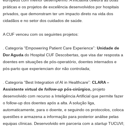
europeus com melhor desempenho. A iniciativa celebra as boas
práticas e os projetos de excelência desenvolvidos por hospitais
privados, que demonstram ter um impacto direto na vida dos
cidadãos e no setor dos cuidados de saúde.
A CUF venceu com os seguintes projetos:
. Categoria “Empowering Patient Care Experience”
:
Unidade de
Dor Aguda
do Hospital CUF Descobertas, que visa dar resposta a
doentes em situações de pós-operatório, doentes internados e
pós-parto que experienciam dor não controlada;
. Categoria “Best Integration of AI in Healthcare”
:
CLARA –
Assistente virtual de
follow-up
pós-cirúrgico,
projeto
desenvolvido
com recurso a Inteligência Artificial que permite fazer
o follow-up dos doentes após a alta. A solução liga,
automaticamente, para o doente, e seguindo os protocolos, coloca
questões e armazena a informação para posterior análise pelas
equipas clínicas. Desenvolvido em parceria com a
startup
TUCUVI;