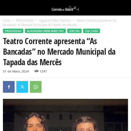
Início
FREGUESIAS
Algueirão-Mem Martins
Teatro Corrente apresenta “As
Bancadas” no Mercado Municipal da Tapada das Mercês
FREGUESIAS
ALGUEIRÃO-MEM MARTINS
SINTRA
CULTURA
Teatro Corrente apresenta “As
Bancadas” no Mercado Municipal da
Tapada das Mercês
31 de Maio, 2024
1247