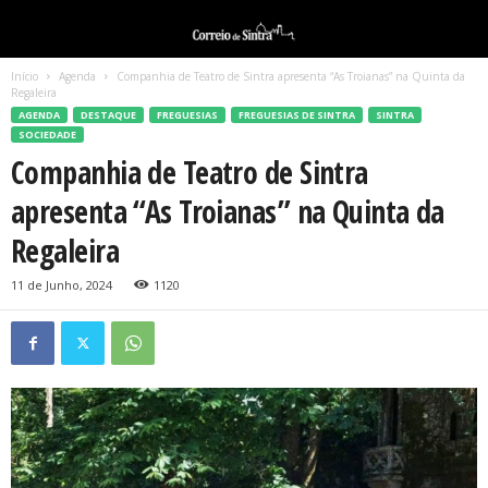
Início
Agenda
Companhia de Teatro de Sintra apresenta “As Troianas” na Quinta da
Regaleira
AGENDA
DESTAQUE
FREGUESIAS
FREGUESIAS DE SINTRA
SINTRA
SOCIEDADE
Companhia de Teatro de Sintra
apresenta “As Troianas” na Quinta da
Regaleira
11 de Junho, 2024
1120