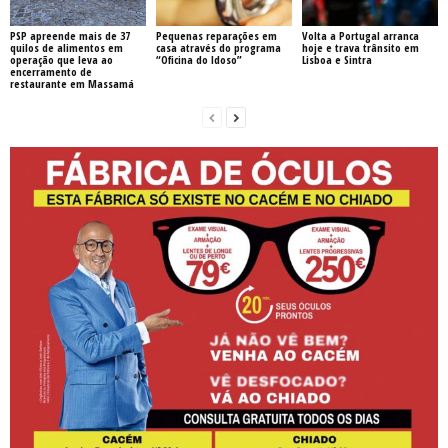
PSP apreende mais de 37
Pequenas reparações em
Volta a Portugal arranca
quilos de alimentos em
casa através do programa
hoje e trava trânsito em
operação que leva ao
“Oficina do Idoso”
Lisboa e Sintra
encerramento de
restaurante em Massamá