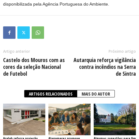
disponibilizada pela Agência Portuguesa do Ambiente.
Artigo anterior
Próximo artigo
Castelo dos Mouros com as
Autarquia reforça vigilância
cores da seleção Nacional
contra incêndios na Serra
de Futebol
de Sintra
ARTIGOS RELACIONADOS
MAIS DO AUTOR
Aralab reforça projeção
Alagamares promove
Algumas sugestões para fim