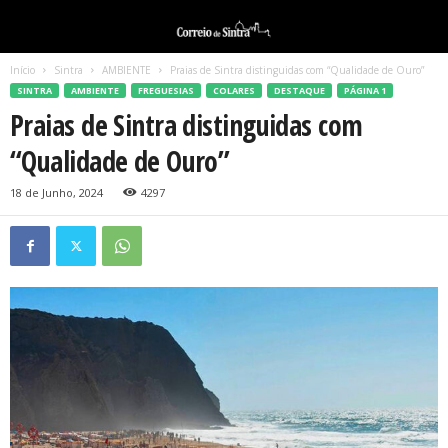
Início
Sintra
AMBIENTE
Praias de Sintra distinguidas com “Qualidade de Ouro”
SINTRA
AMBIENTE
FREGUESIAS
COLARES
DESTAQUE
PÁGINA 1
Praias de Sintra distinguidas com
“Qualidade de Ouro”
18 de Junho, 2024
4297