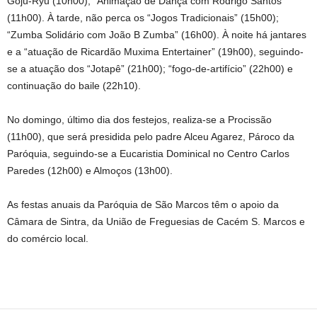
Goju-Ryu (10h00), “Animação de Dança com Rodrigo Santos”
(11h00). À tarde, não perca os “Jogos Tradicionais” (15h00);
“Zumba Solidário com João B Zumba” (16h00). À noite há jantares
e a “atuação de Ricardão Muxima Entertainer” (19h00), seguindo-
se a atuação dos “Jotapê” (21h00); “fogo-de-artifício” (22h00) e
continuação do baile (22h10).
No domingo, último dia dos festejos, realiza-se a Procissão
(11h00), que será presidida pelo padre Alceu Agarez, Pároco da
Paróquia, seguindo-se a Eucaristia Dominical no Centro Carlos
Paredes (12h00) e Almoços (13h00).
As festas anuais da Paróquia de São Marcos têm o apoio da
Câmara de Sintra, da União de Freguesias de Cacém S. Marcos e
do comércio local.