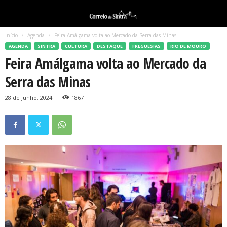
Início
Agenda
Feira Amálgama volta ao Mercado da Serra das Minas
AGENDA
SINTRA
CULTURA
DESTAQUE
FREGUESIAS
RIO DE MOURO
Feira Amálgama volta ao Mercado da
Serra das Minas
28 de Junho, 2024
1867