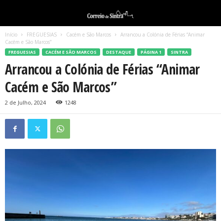
Início
FREGUESIAS
Cacém e São Marcos
Arrancou a Colónia de Férias “Animar
Cacém e São Marcos”
FREGUESIAS
CACÉM E SÃO MARCOS
DESTAQUE
PÁGINA 1
SINTRA
Arrancou a Colónia de Férias “Animar
Cacém e São Marcos”
2 de Julho, 2024
1248