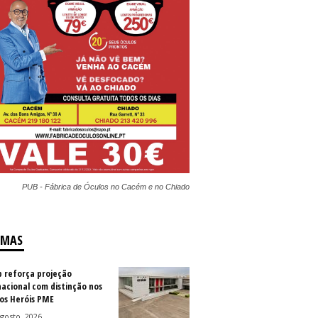
PUB - Fábrica de Óculos no Cacém e no Chiado
IMAS
b reforça projeção
nacional com distinção nos
os Heróis PME
gosto, 2026