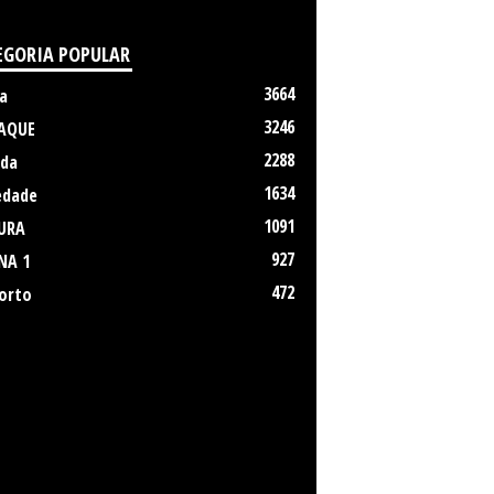
EGORIA POPULAR
3664
a
3246
AQUE
2288
da
1634
edade
1091
URA
927
NA 1
472
orto