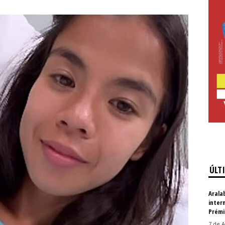
ÚLT
Arala
inter
Prémi
7 de A