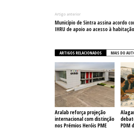
Artigo anterior
Município de Sintra assina acordo c
IHRU de apoio ao acesso à habitaçã
ARTIGOS RELACIONADOS
MAIS DO AUT
Aralab reforça projeção
Alaga
internacional com distinção
debate
nos Prémios Heróis PME
PDM d