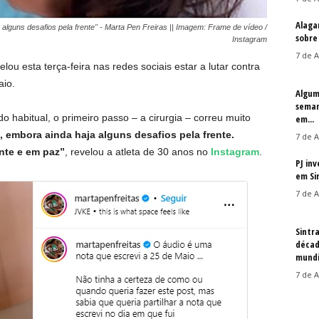
Alaga
lguns desafios pela frente" - Marta Pen Freiras || Imagem: Frame de vídeo /
sobre
Instagram
7 de A
lou esta terça-feira nas redes sociais estar a lutar contra
aio.
Algum
seman
 habitual, o primeiro passo – a cirurgia – correu muito
em...
 embora ainda haja alguns desafios pela frente.
7 de A
nte e em paz”
, revelou a atleta de 30 anos no
Instagram
.
PJ in
em Si
7 de A
Sintr
décad
mundi
7 de A