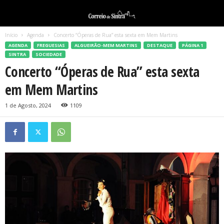
Início
Agenda
Concerto “Óperas de Rua” esta sexta em Mem Martins
AGENDA
FREGUESIAS
ALGUEIRÃO-MEM MARTINS
DESTAQUE
PÁGINA 1
SINTRA
SOCIEDADE
Concerto “Óperas de Rua” esta sexta
em Mem Martins
1 de Agosto, 2024
1109